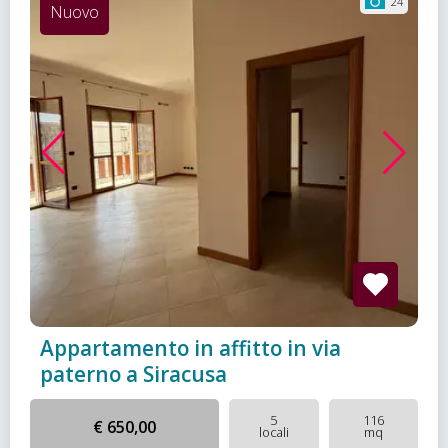
24
Nuovo
Appartamento in affitto in via
paterno a Siracusa
5
116
€ 650,00
locali
mq