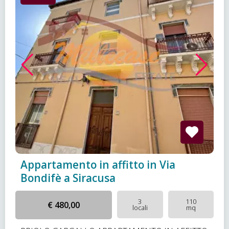
Appartamento in affitto in Via
Bondifè a Siracusa
3
110
€ 480,00
locali
mq