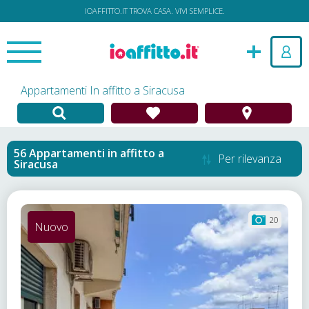
IOAFFITTO.IT TROVA CASA. VIVI SEMPLICE.
Appartamenti In affitto a Siracusa
Appartamenti in affitto
a
Per rilevanza
Siracusa
20
Nuovo