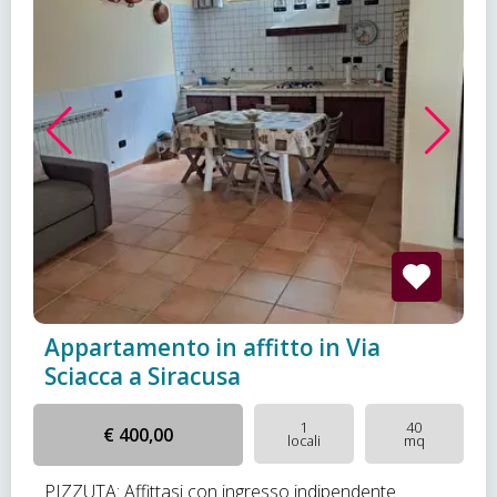
Appartamento in affitto in Via
Sciacca a Siracusa
1
40
€ 400,00
locali
mq
PIZZUTA: Affittasi con ingresso indipendente