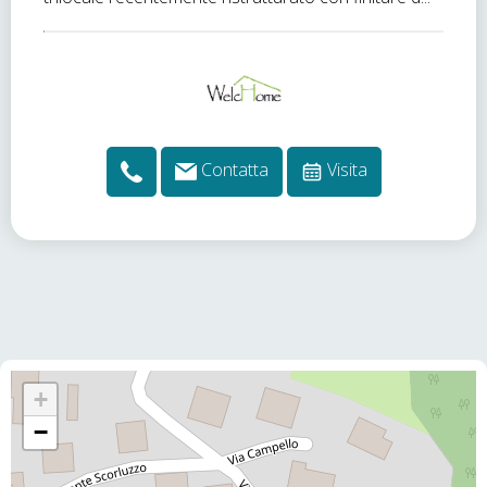
Contatta
Visita
+
−