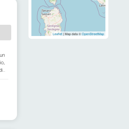
Leaflet
| Map data ©
OpenStreetMap
 un
io,
...