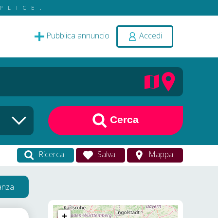
PLICE.
Pubblica annuncio
Accedi
Cerca
Ricerca
Salva
Mappa
vanza
+