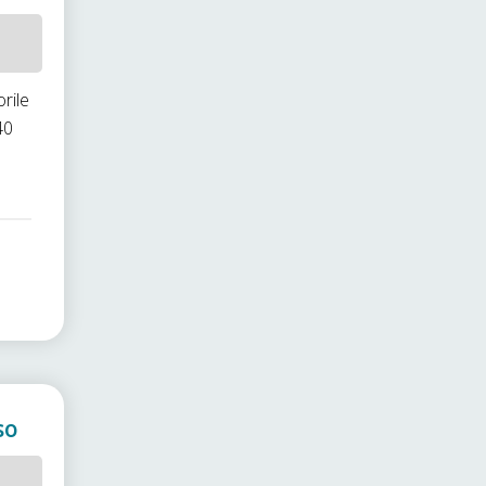
rile
40
.
so