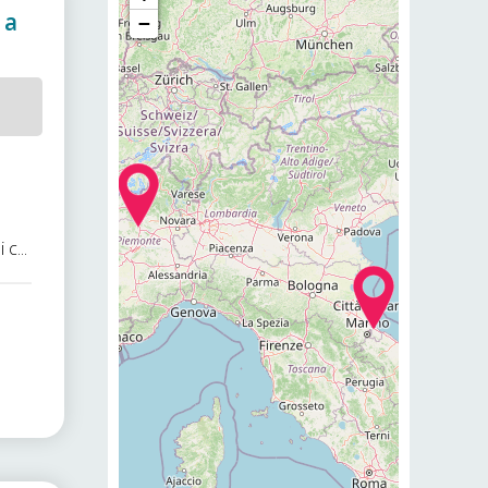
 a
−
e
a
c...