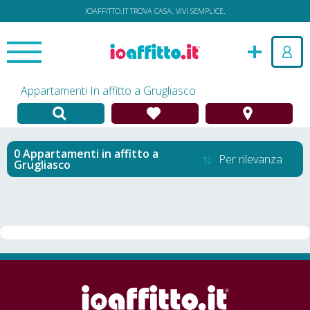
IOAFFITTO.IT TROVA CASA. VIVI SEMPLICE.
Appartamenti In affitto a Grugliasco
Appartamenti in affitto
a
Per rilevanza
Grugliasco