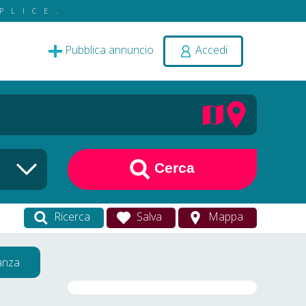
PLICE.
Pubblica annuncio
Accedi
Cerca
Ricerca
Salva
Mappa
vanza