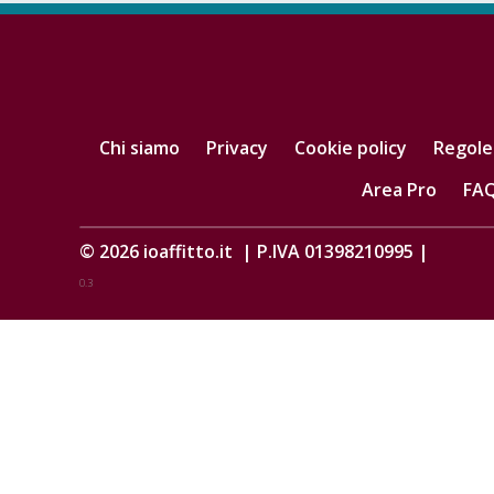
Chi siamo
Privacy
Cookie policy
Regole
Area Pro
FA
© 2026
ioaffitto.it
|
P.IVA 01398210995
|
0.3