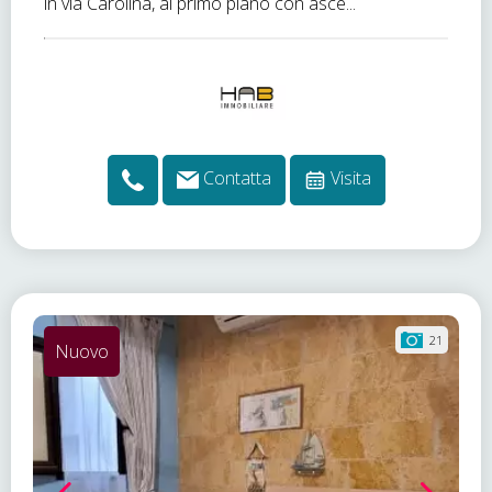
in via Carolina, al primo piano con asce...
Contatta
Visita
21
Nuovo