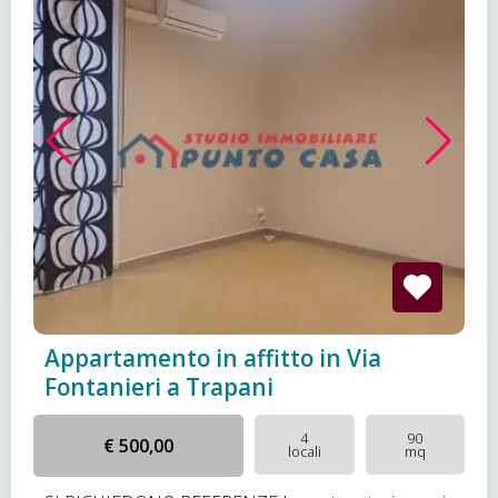
Appartamento in affitto in Via
Fontanieri a Trapani
4
90
€ 500,00
locali
mq