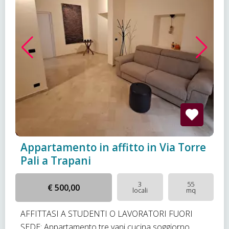
Appartamento in affitto in Via Torre
Pali a Trapani
3
55
€ 500,00
locali
mq
AFFITTASI A STUDENTI O LAVORATORI FUORI
SEDE: Appartamento tre vani cucina soggiorno,