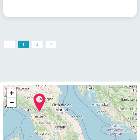
<
1
2
>
+
−