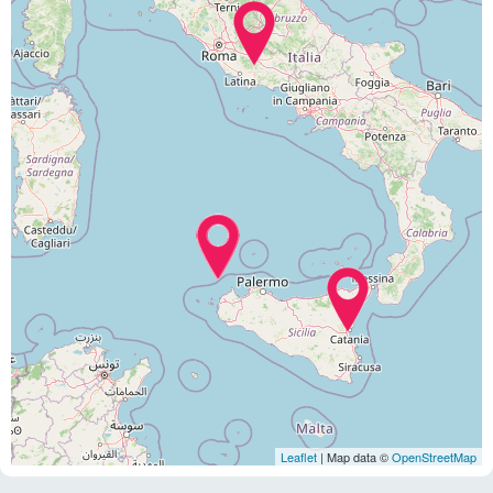
Leaflet
| Map data ©
OpenStreetMap