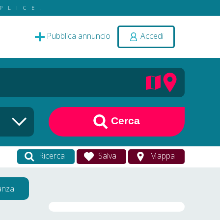
PLICE.
Pubblica annuncio
Accedi
Cerca
Ricerca
Salva
Mappa
vanza