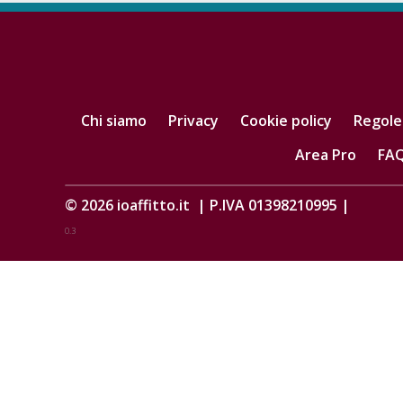
Chi siamo
Privacy
Cookie policy
Regole
Area Pro
FA
© 2026
ioaffitto.it
|
P.IVA 01398210995
|
0.3