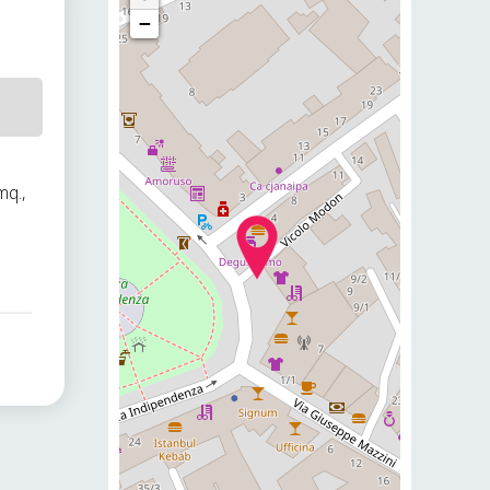
−
q.,