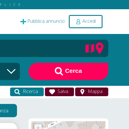
PLICE.
Pubblica annuncio
Accedi
Cerca
Ricerca
Salva
Mappa
vanza
+