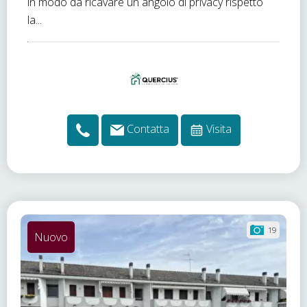
in modo da ricavare un angolo di privacy rispetto
la...
Contatta
Visita
19
Nuovo