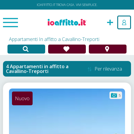
IOAFFITTO.IT TROVA CASA. VIVI SEMPLICE.
Appartamenti In affitto a Cavallino-Treporti
Appartamenti in affitto
a
Per rilevanza
Cavallino-Treporti
5
Nuovo