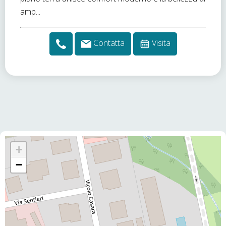
amp...
Contatta
Visita
+
−