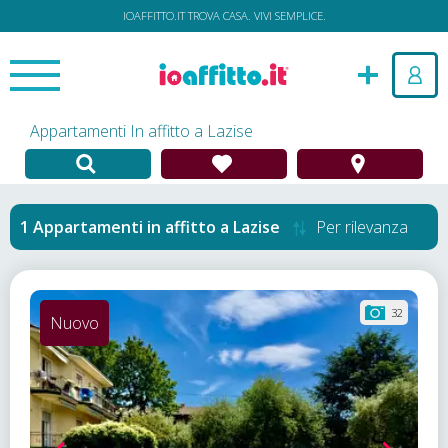
IOAFFITTO.IT TROVA CASA. VIVI SEMPLICE.
Appartamenti In affitto a Lazise
Appartamenti in affitto
a
Lazise
Per rilevanza
32
Nuovo