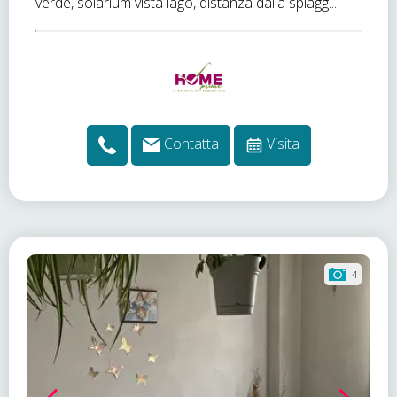
verde, solarium vista lago, distanza dalla spiagg...
Contatta
Visita
4