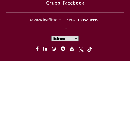
Gruppi Facebook
© 2026
ioaffitto.it
|
P.IVA 01398210995
|
1.5