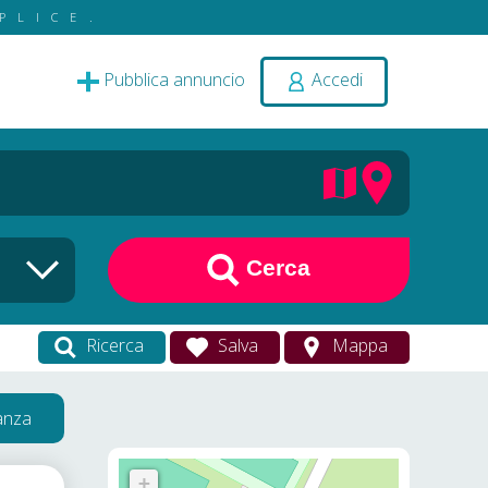
PLICE.
Pubblica annuncio
Accedi
Cerca
Ricerca
Salva
Mappa
vanza
+