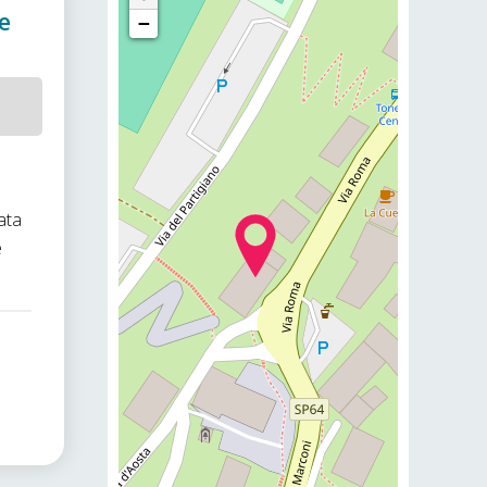
e
−
ata
e