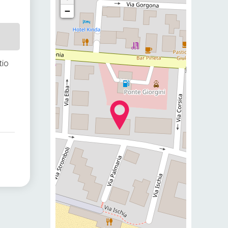
−
tio