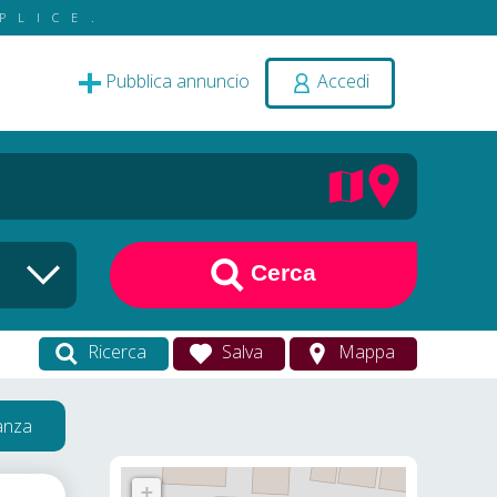
PLICE.
Pubblica annuncio
Accedi
Cerca
Ricerca
Salva
Mappa
vanza
+