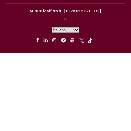
© 2026
ioaffitto.it
|
P.IVA 01398210995
|
1.4