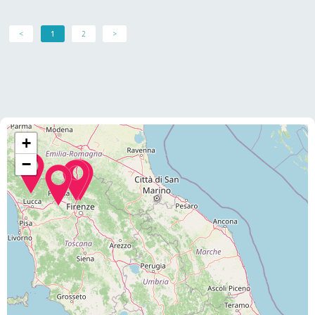
<
1
2
>
+
−