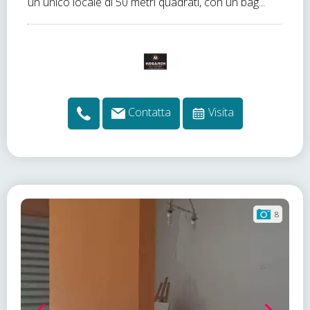
un unico locale di 50 metri quadrati, con un bag...
Contatta
Visita
8