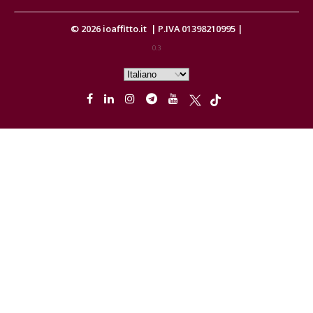
© 2026
ioaffitto.it
|
P.IVA 01398210995
|
0.3