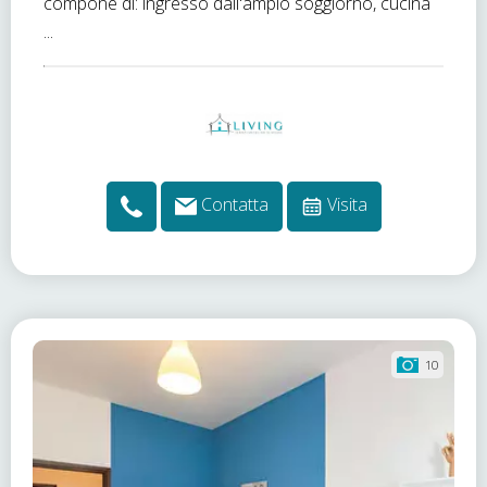
compone di: ingresso dall'ampio soggiorno, cucina
...
Contatta
Visita
10