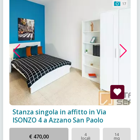
17
Stanza singola in affitto in Via
ISONZO 4 a Azzano San Paolo
4
14
€ 470,00
locali
mq