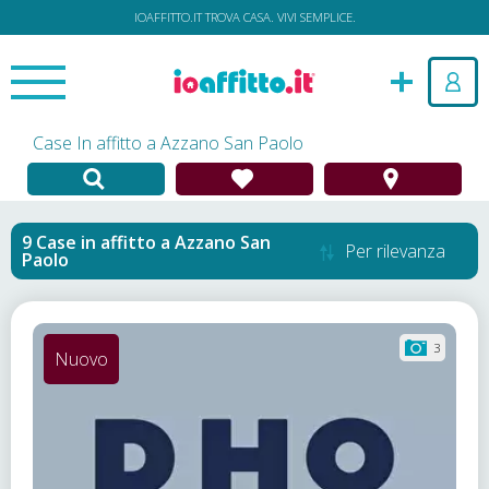
IOAFFITTO.IT TROVA CASA. VIVI SEMPLICE.
Case In affitto a Azzano San Paolo
Case in affitto
a
Azzano San
Per rilevanza
Paolo
3
Nuovo