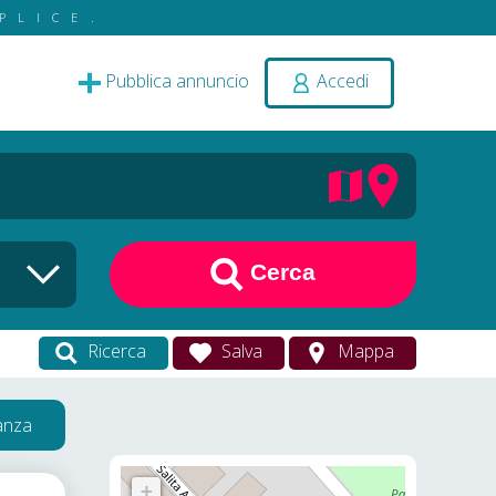
PLICE.
Pubblica annuncio
Accedi
Cerca
Ricerca
Salva
Mappa
vanza
+