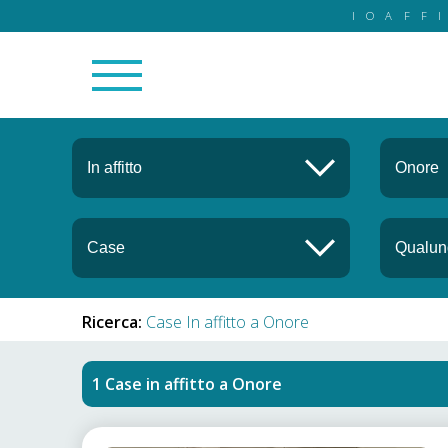
IOAFF
Ricerca:
Case In affitto a Onore
Case in affitto
a
Onore