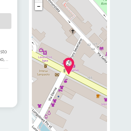
−
osto
 ...