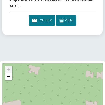
,un u...
Contatta
Visita
+
−