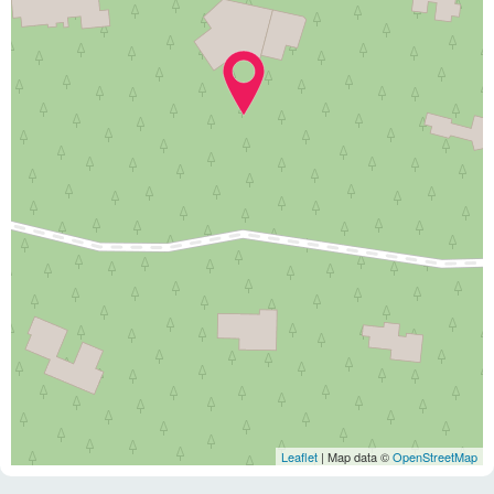
Leaflet
| Map data ©
OpenStreetMap