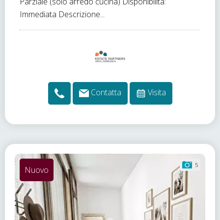
Parziale (solo arredo cucina) Disponibilità:
Immediata Descrizione...
Contatta
Visita
5
Nuovo