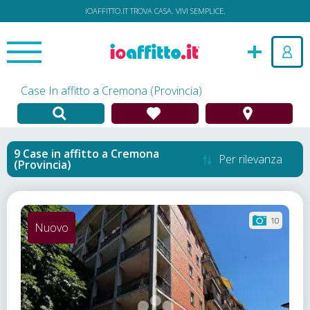
IOAFFITTO.IT TROVA CASA. VIVI SEMPLICE.
Case In affitto a Cremona (Provincia)
Case in affitto
a
Cremona
Per rilevanza
(Provincia)
10
Nuovo