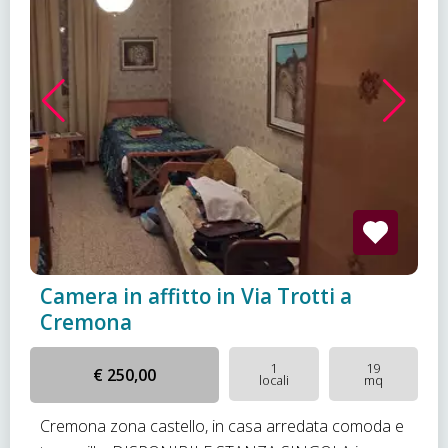
Camera in affitto in Via Trotti a
Cremona
1
19
€ 250,00
locali
mq
Cremona zona castello, in casa arredata comoda e