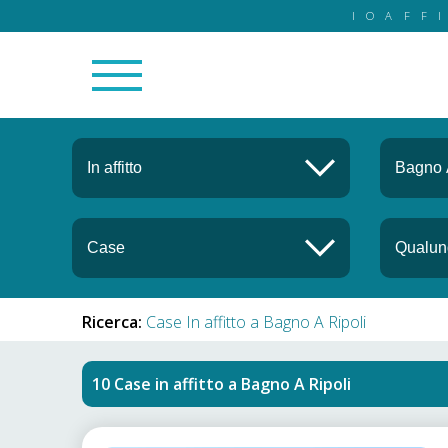
IOAFF
Ricerca:
Case In affitto a Bagno A Ripoli
Case in affitto
a
Bagno A Ripoli