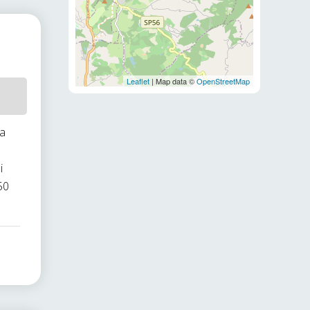
Leaflet
| Map data ©
OpenStreetMap
 a
i
50