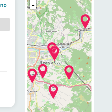
gno
−
.