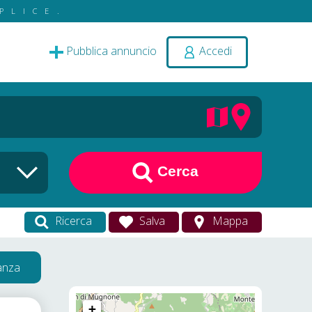
PLICE.
Pubblica annuncio
Accedi
Cerca
Ricerca
Salva
Mappa
vanza
+