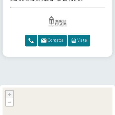
Contatta
Visita
+
−