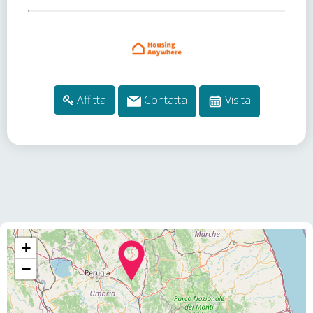
Affitta
Contatta
Visita
+
−