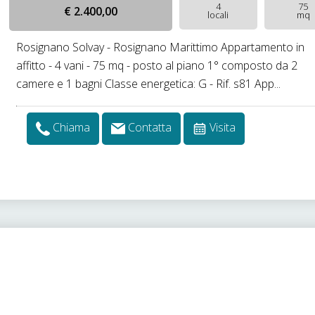
4
75
€ 2.400,00
locali
mq
Rosignano Solvay - Rosignano Marittimo Appartamento in
affitto - 4 vani - 75 mq - posto al piano 1° composto da 2
camere e 1 bagni Classe energetica: G - Rif. s81 App...
Chiama
Contatta
Visita