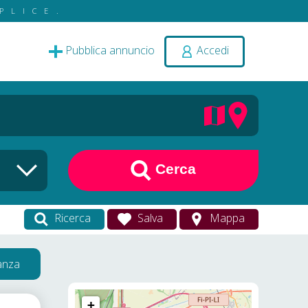
PLICE.
Pubblica annuncio
Accedi
Cerca
Ricerca
Salva
Mappa
vanza
+