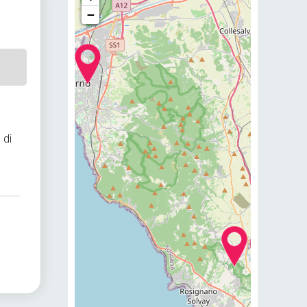
−
 di