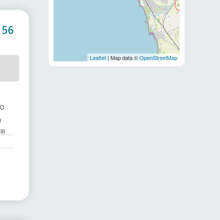
 56
Leaflet
| Map data ©
OpenStreetMap
to
n
 ...