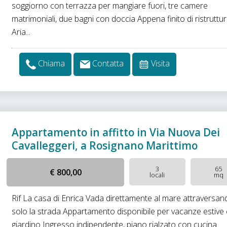
soggiorno con terrazza per mangiare fuori, tre camere
matrimoniali, due bagni con doccia Appena finito di ristruttu
Aria...
Chiama
Contatta
Visita
Appartamento in affitto in Via Nuova Dei
Cavalleggeri, a Rosignano Marittimo
3
65
€ 800,00
locali
mq
Rif La casa di Enrica Vada direttamente al mare attraversan
solo la strada Appartamento disponibile per vacanze estive
giardino Ingresso indipendente, piano rialzato con cucina