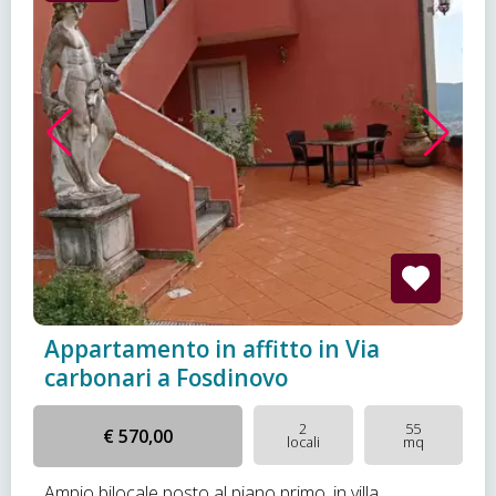
Appartamento in affitto in Via
carbonari a Fosdinovo
2
55
€ 570,00
locali
mq
Ampio bilocale posto al piano primo ,in villa