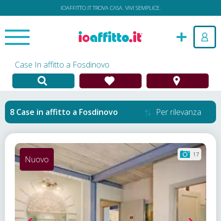
IOAFFITTO.IT TROVA CASA. VIVI SEMPLICE.
Case In affitto a Fosdinovo
Case in affitto
a
Fosdinovo
Per rilevanza
17
Nuovo