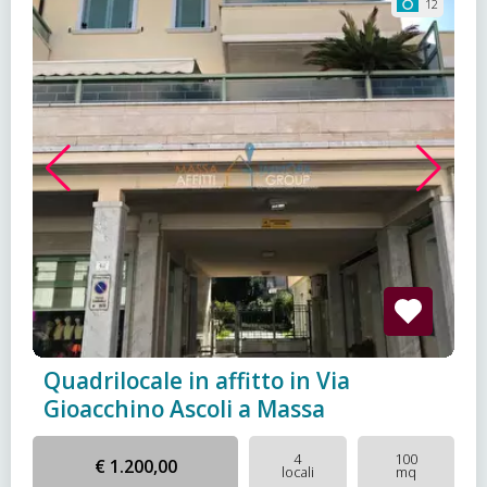
12
Quadrilocale in affitto in Via
Gioacchino Ascoli a Massa
4
100
€ 1.200,00
locali
mq