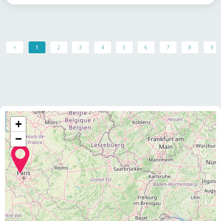
<
1
2
3
4
5
6
7
8
9
+
−