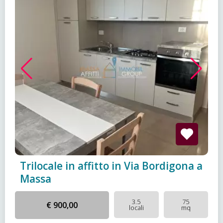
Trilocale in affitto in Via Bordigona a
Massa
3.5
75
€ 900,00
locali
mq