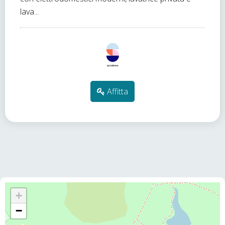
lava...
Affitta
+
−