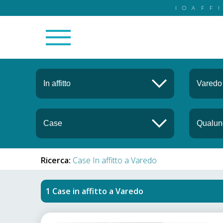
IOAFF
Ricerca:
Case In affitto a Varedo
Case in affitto
a
Varedo