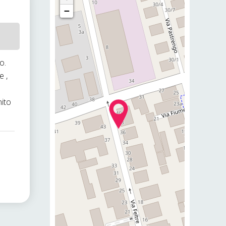
−
o.
e ,
nito