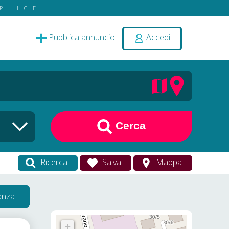
PLICE.
Pubblica annuncio
Accedi
Cerca
Ricerca
Salva
Mappa
vanza
+