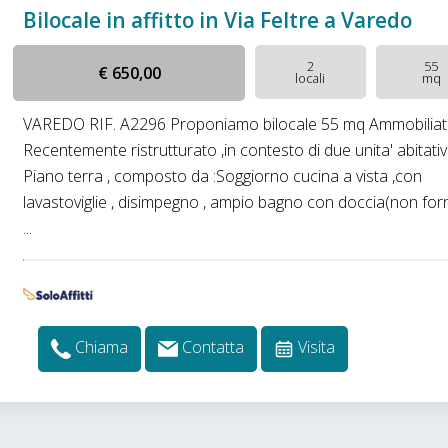
Bilocale in affitto in Via Feltre a Varedo
2
55
€ 650,00
locali
mq
VAREDO RIF. A2296 Proponiamo bilocale 55 mq Ammobiliat
Recentemente ristrutturato ,in contesto di due unita' abitativ
Piano terra , composto da :Soggiorno cucina a vista ,con
lavastoviglie , disimpegno , ampio bagno con doccia(non for
...
Chiama
Contatta
Visita