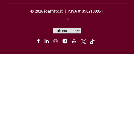
© 2026
ioaffitto.it
|
P.IVA 01398210995
|
1.8