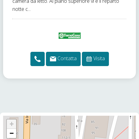
camera da letto. Al piano superiore vi è il reparto
notte c...
Contatta
Visita
+
−