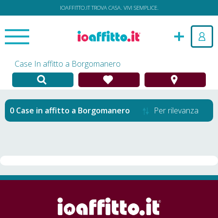
IOAFFITTO.IT TROVA CASA. VIVI SEMPLICE.
Case In affitto a Borgomanero
Case in affitto
a
Borgomanero
Per rilevanza