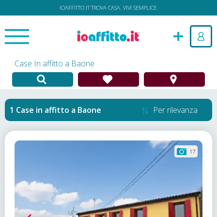
IOAFFITTO.IT TROVA CASA. VIVI SEMPLICE.
Case In affitto a Baone
Case in affitto
a
Baone
Per rilevanza
17