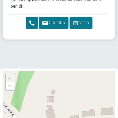
ben di...
Contatta
Visita
+
−