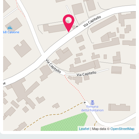
Leaflet
| Map data ©
OpenStreetMap