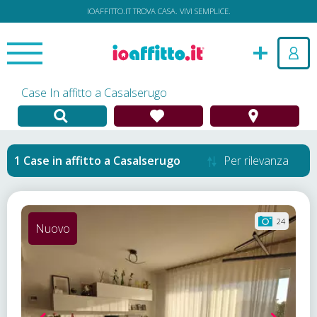
IOAFFITTO.IT TROVA CASA. VIVI SEMPLICE.
Case In affitto a Casalserugo
Case in affitto
a
Casalserugo
Per rilevanza
24
Nuovo