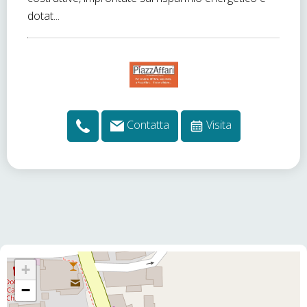
dotat...
Contatta
Visita
+
−