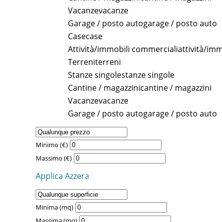
In affitto
In vendita