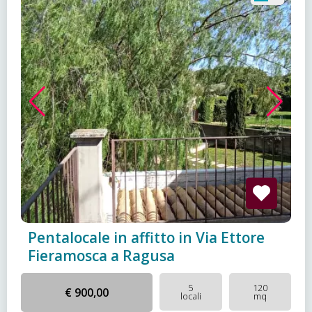
Pentalocale in affitto in Via Ettore
Fieramosca a Ragusa
5
120
€ 900,00
locali
mq