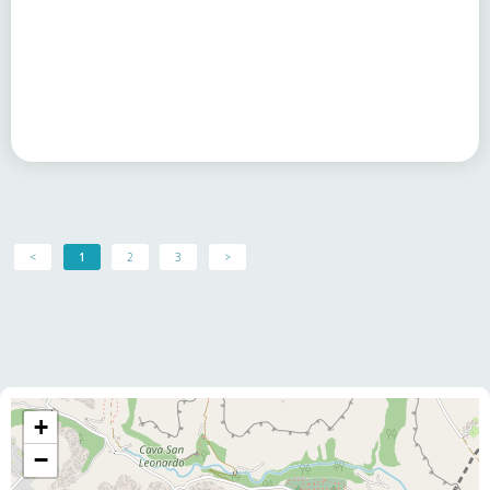
<
1
2
3
>
+
−