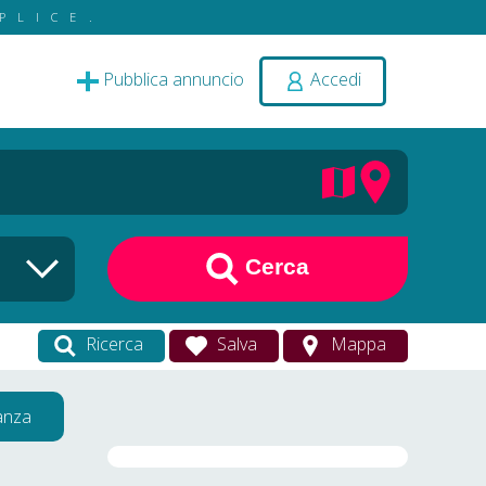
PLICE.
Pubblica annuncio
Accedi
Cerca
Ricerca
Salva
Mappa
vanza