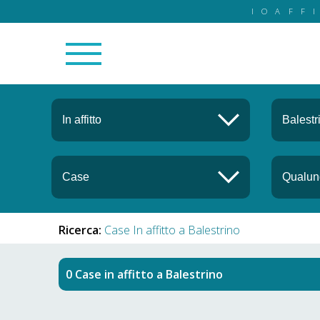
IOAFF
Ricerca:
Case In affitto a Balestrino
Case in affitto
a
Balestrino