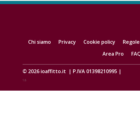
Chi siamo
Privacy
Cookie policy
Regole
Area Pro
FA
© 2026
ioaffitto.it
|
P.IVA 01398210995
|
1.8