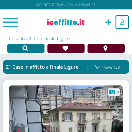
IOAFFITTO.IT TROVA CASA. VIVI SEMPLICE.
Case In affitto a Finale Ligure
Case in affitto
a
Finale Ligure
Per rilevanza
9