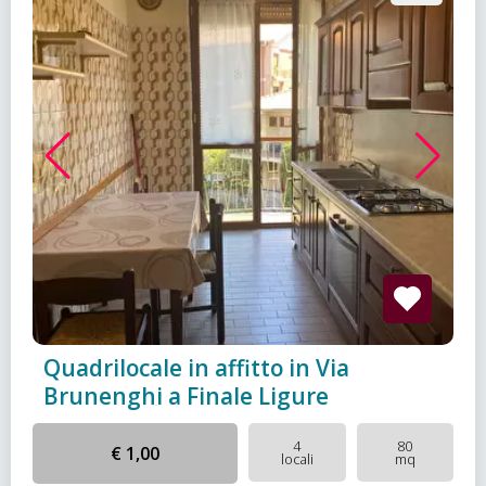
Quadrilocale in affitto in Via
Brunenghi a Finale Ligure
4
80
€ 1,00
locali
mq