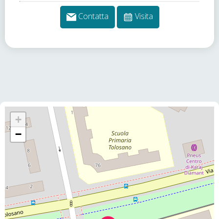
Contatta
Visita
+
−