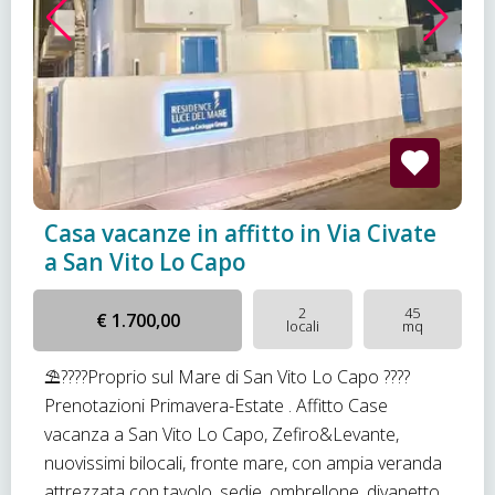
Casa vacanze in affitto in Via Civate
a San Vito Lo Capo
2
45
€ 1.700,00
locali
mq
⛱????Proprio sul Mare di San Vito Lo Capo ????
Prenotazioni Primavera-Estate . Affitto Case
vacanza a San Vito Lo Capo, Zefiro&Levante,
nuovissimi bilocali, fronte mare, con ampia veranda
attrezzata con tavolo, sedie, ombrellone, divanetto