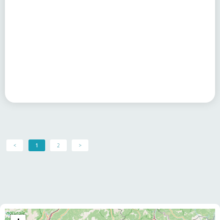
<
1
2
>