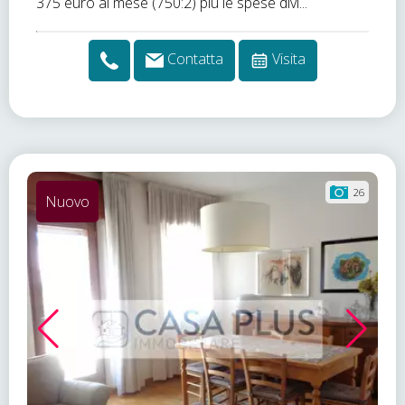
375 euro al mese (750:2) più le spese divi...
Contatta
Visita
26
Nuovo