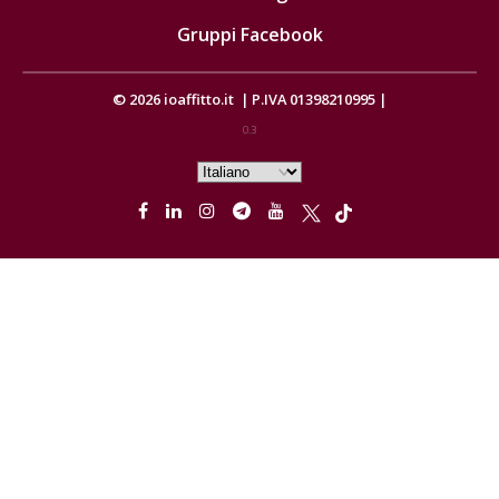
Gruppi Facebook
© 2026
ioaffitto.it
|
P.IVA 01398210995
|
0.3