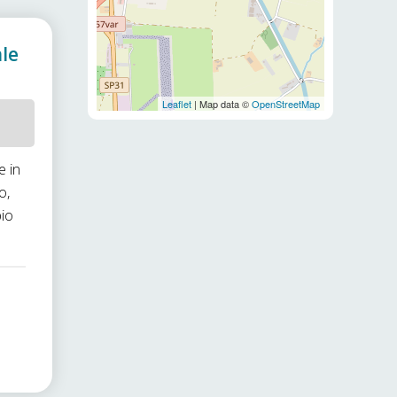
ale
Leaflet
| Map data ©
OpenStreetMap
e in
o,
pio