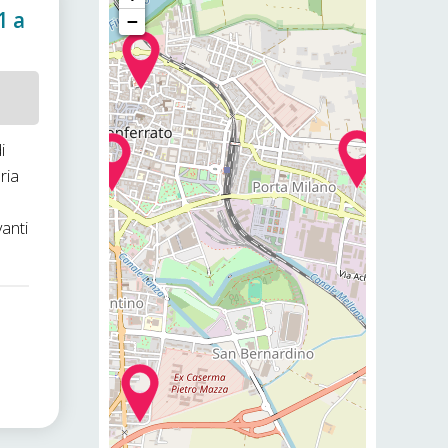
1 a
−
i
ria
vanti