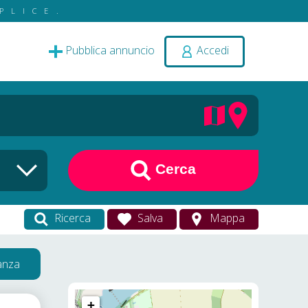
PLICE.
Pubblica annuncio
Accedi
Cerca
Ricerca
Salva
Mappa
vanza
+