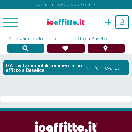
IOAFFITTO.IT TROVA CASA. VIVI SEMPLICE.
Attività/immobili commerciali In affitto a Baselice
Attività/immobili commerciali in
Per rilevanza
affitto
a
Baselice