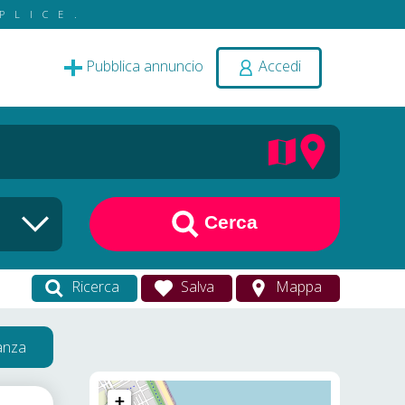
PLICE.
Pubblica annuncio
Accedi
Cerca
Ricerca
Salva
Mappa
vanza
+