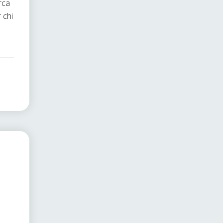
rca
 chi