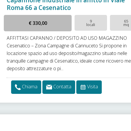
Capannone industriale in affitto in Viale
Roma 66 a Cesenatico
9
65
€ 330,00
locali
mq
AFFITTASI CAPANNO / DEPOSITO AD USO MAGAZZINO
Cesenatico – Zona Campagne di Cannuceto Si propone in
locazione spazio ad uso deposito/magazzino situato nelle
tranquille campagne di Cesenatico, ideale come ricovero mer
deposito attrezzature o pi...
Chiama
Contatta
Visita