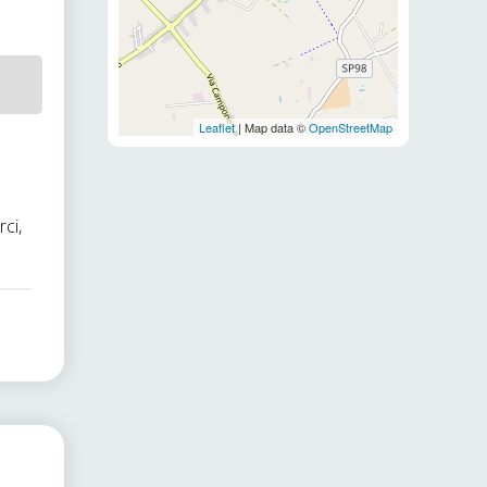
Leaflet
| Map data ©
OpenStreetMap
ci,