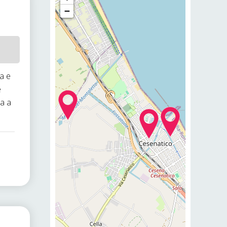
−
ca e
e
ta a