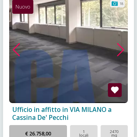
18
Nuovo
Ufficio in affitto in VIA MILANO a
Cassina De' Pecchi
1
2470
€ 26.758,00
locali
mq