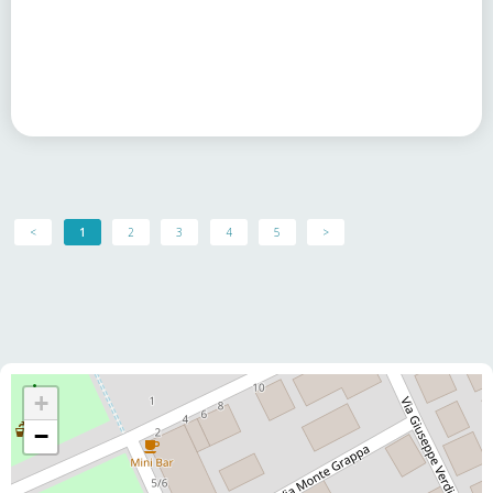
<
1
2
3
4
5
>
+
−