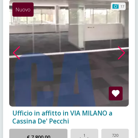
17
Nuovo
Ufficio in affitto in VIA MILANO a
Cassina De' Pecchi
1
720
€ 7.800,00