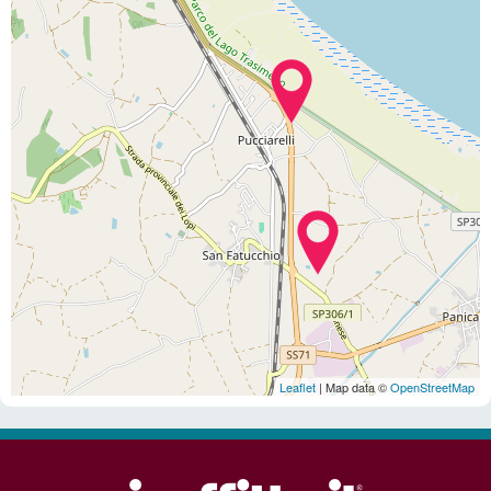
Leaflet
| Map data ©
OpenStreetMap