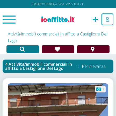
IOAFFITTO.IT TROVA CASA. VIVI SEMPLICE.
Attività/immobili commerciali In affitto a Castiglione Del
Lago
Attività/immobili commerciali in
Per rilevanza
affitto
a
Castiglione Del Lago
4