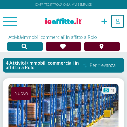
IOAFFITTO.IT TROVA CASA. VIVI SEMPLICE.
Attività/immobili commerciali In affitto a Rolo
Attività/immobili commerciali in
Per rilevanza
affitto
a
Rolo
19
Nuovo