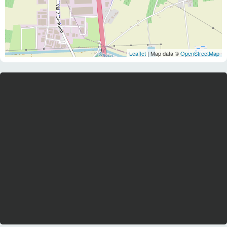
Leaflet
| Map data ©
OpenStreetMap