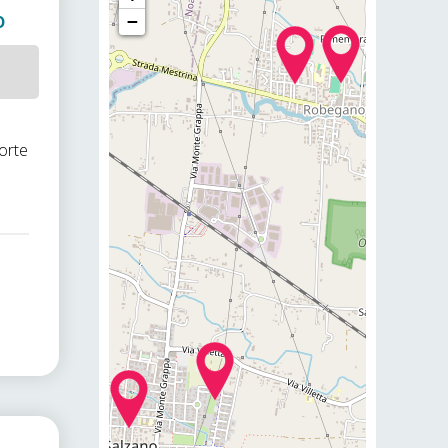
o
−
forte