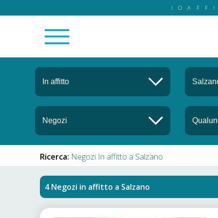
IOAFF
Ricerca:
Negozi In affitto a Salzano
Negozi in affitto
a
Salzano