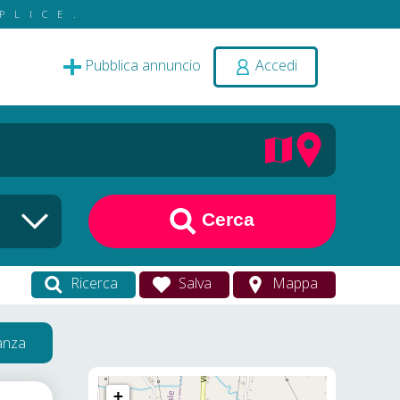
PLICE.
Pubblica annuncio
Accedi
Cerca
Ricerca
Salva
Mappa
vanza
+