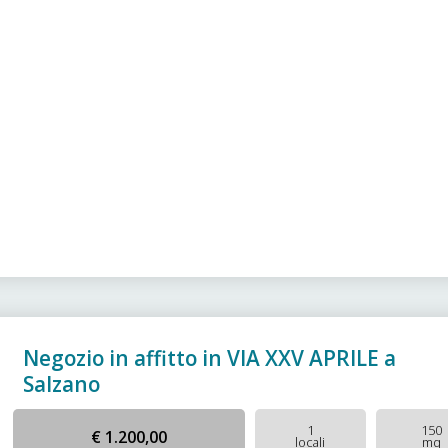
Negozio in affitto in VIA XXV APRILE a
Salzano
1
150
€ 1.200,00
locali
mq