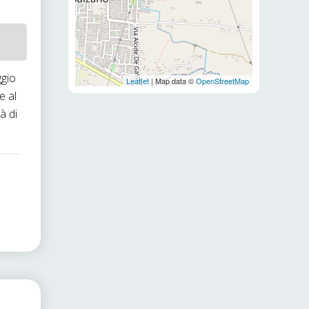
ggio
Leaflet
| Map data ©
OpenStreetMap
e al
à di