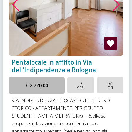
Pentalocale in affitto in Via
dell'Indipendenza a Bologna
9
165
€ 2.720,00
locali
mq
VIA INDIPENDENZA - (LOCAZIONE - CENTRO
STORICO - APPARTAMENTO PER GRUPPO
STUDENTI - AMPIA METRATURA) - Realkasa
propone in locazione ai suoi clienti ampio
appartamento arredato, ideale per gruppo già