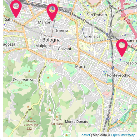
Leaflet
| Map data ©
OpenStreetMap