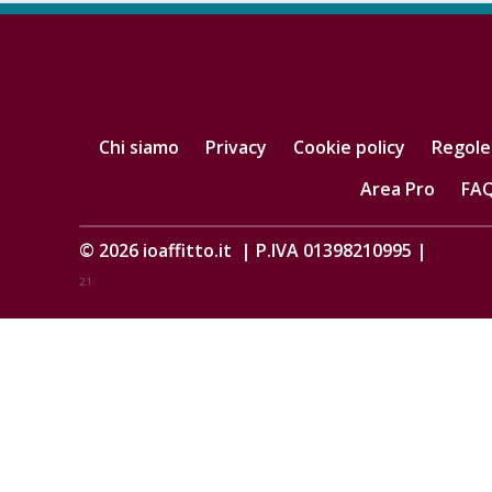
Chi siamo
Privacy
Cookie policy
Regole
Area Pro
FA
© 2026
ioaffitto.it
|
P.IVA 01398210995
|
2.1