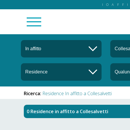
IOAFF
Ricerca:
Residence In affitto a Collesalvetti
Residence in affitto
a
Collesalvetti