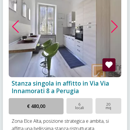
Stanza singola in affitto in Via Via
Innamorati 8 a Perugia
6
20
€ 480,00
locali
mq
Zona Elce Alta, posizione strategica e ambita, si
affitta una bellissima stanza ristrutturata