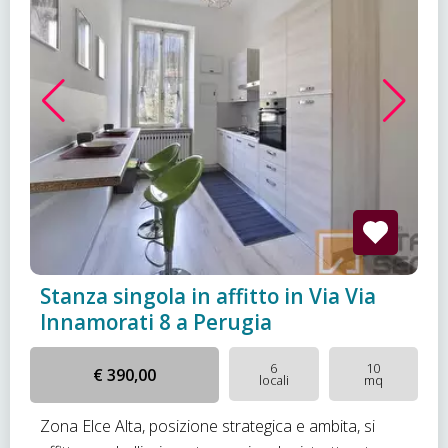
Stanza singola in affitto in Via Via
Innamorati 8 a Perugia
6
10
€ 390,00
locali
mq
Zona Elce Alta, posizione strategica e ambita, si