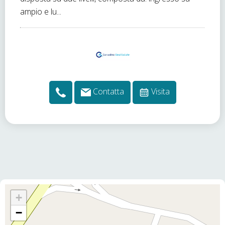
ampio e lu...
Contatta
Visita
+
−